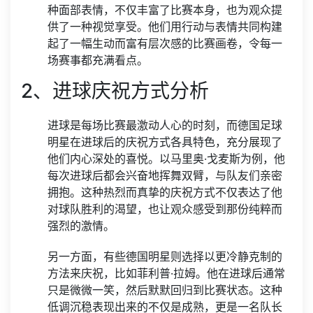
种面部表情，不仅丰富了比赛本身，也为观众提
供了一种视觉享受。他们用行动与表情共同构建
起了一幅生动而富有层次感的比赛画卷，令每一
场赛事都充满看点。
2、进球庆祝方式分析
进球是每场比赛最激动人心的时刻，而德国足球
明星在进球后的庆祝方式各具特色，充分展现了
他们内心深处的喜悦。以马里奥·戈麦斯为例，他
每次进球后都会兴奋地挥舞双臂，与队友们亲密
拥抱。这种热烈而真挚的庆祝方式不仅表达了他
对球队胜利的渴望，也让观众感受到那份纯粹而
强烈的激情。
另一方面，有些德国明星则选择以更冷静克制的
方法来庆祝，比如菲利普·拉姆。他在进球后通常
只是微微一笑，然后默默回归到比赛状态。这种
低调沉稳表现出来的不仅是成熟，更是一名队长