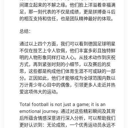
间建立起来的不解之缘。他们脸上洋溢着幸福满
足，那一刻代表的不仅是成绩，更是拼搏奋斗后
的相互支持和信任，也是团队精神最好的体现。
总结：
通过以上四个方面，我们可以看到德国足球明星
不仅在技艺上令人钦佩，他们丰富多彩且独特鲜
明的人物形象同样打动人心。从技术动作到庆祝
方式，再到紧张时刻的小细节，以及赛后的反
思，这些都是构成他们体育生涯不可或缺的一部
分。正因如此，他们才能够成为全球范围内数以
万计青少年心目中的偶像，引领更多人走近并热
爱这项伟大的运动。
Total football is not just a game; it is an
emotional journey. 通过对这些精彩瞬间及其背
后所蕴含情感深意进行深入分析，可以帮助我们
更好认识到：无论成败，一个优秀运动员永远不