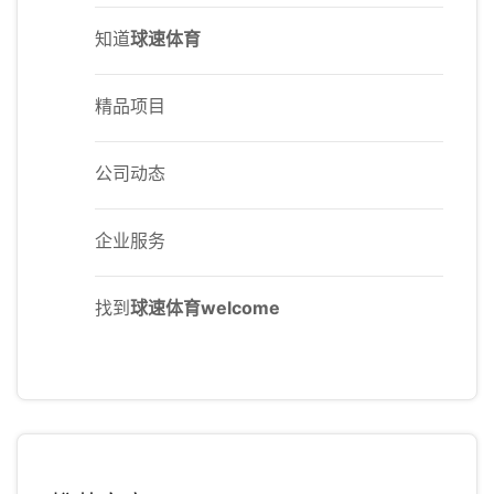
知道
球速体育
精品项目
公司动态
企业服务
找到
球速体育welcome