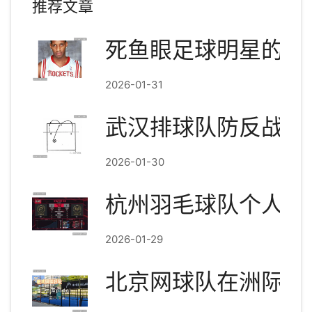
推荐文章
死鱼眼足球明星的传
2026-01-31
武汉排球队防反战术
2026-01-30
杭州羽毛球队个人能
2026-01-29
北京网球队在洲际杯