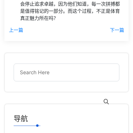
会停止追求卓越，因为他们知道，每一次拼搏都
是值得铭记的一部分。而这个过程，不正是体育
真正魅力所在吗？
上一篇
下一篇
导航