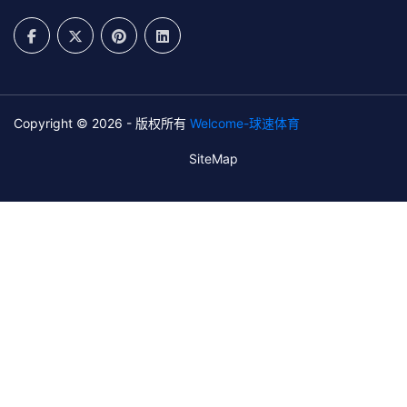
Copyright © 2026 - 版权所有
Welcome-球速体育
SiteMap