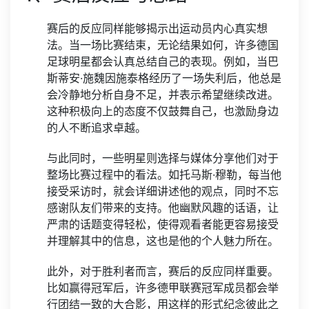
赛后的反应同样能够揭示出运动员内心真实想
法。当一场比赛结束，无论结果如何，许多德国
足球明星都会认真总结自己的表现。例如，当巴
斯蒂安·施魏因施泰格经历了一场失利后，他总是
会冷静地分析自身不足，并表示希望继续改进。
这种积极向上的态度不仅鼓舞自己，也激励身边
的人不断追求卓越。
与此同时，一些明星则选择与媒体分享他们对于
整场比赛过程中的看法。如托马斯·穆勒，每当他
接受采访时，就会详细讲述他的观点，同时不忘
感谢队友们带来的支持。他幽默风趣的话语，让
严肃的话题变得轻松，使得观看者能更容易接受
并理解其中的信息，这也是他的个人魅力所在。
此外，对于胜利者而言，赛后的反应同样重要。
比如赢得冠军后，许多德甲联赛冠军成员都会举
行团结一致的大合影，用这样的形式纪念彼此之