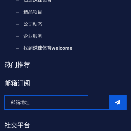
知道
球速体育
精品项目
公司动态
企业服务
找到
球速体育welcome
热门推荐
邮箱订阅
社交平台