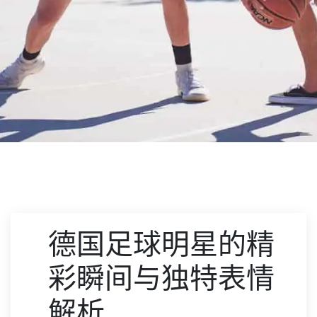
德国足球明星的精
彩瞬间与独特表情
解析