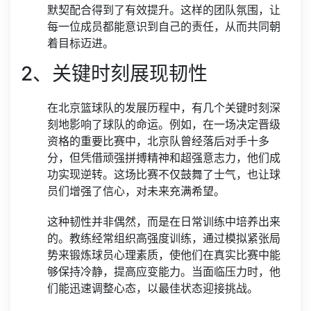
默契配合得到了有效提升。这样的团队氛围，让
每一位成员都能意识到自己的责任，从而共同朝
着目标迈进。
2、关键时刻展现韧性
在北京篮球队的发展历程中，有几个关键时刻深
刻地影响了球队的命运。例如，在一场决定晋级
资格的重要比赛中，北京队曾经落后对手十多
分，但凭借顽强拼搏精神和超强意志力，他们成
功实现逆转。这场比赛不仅鼓舞了士气，也让球
员们增强了信心，对未来充满希望。
这种韧性并非偶然，而是在日常训练中培养出来
的。教练经常组织高强度训练，通过模拟紧张局
势来锻炼球员心理素质，使他们在真实比赛中能
够保持冷静，提高应变能力。当面临压力时，他
们能迅速调整心态，以最佳状态迎接挑战。