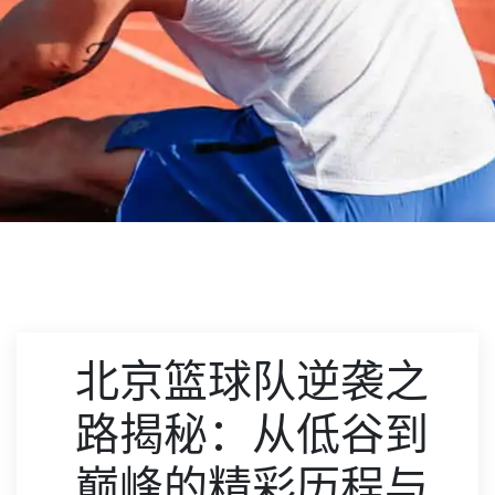
北京篮球队逆袭之
路揭秘：从低谷到
巅峰的精彩历程与