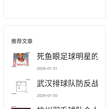
推荐文章
死鱼眼足球明星的传
2026-01-31
武汉排球队防反战术
2026-01-30