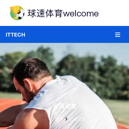
公司动态
首页
公司动态