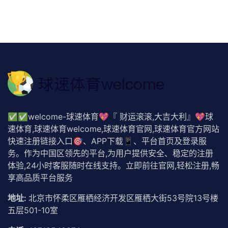
✅✅welcome-球速体育💖『 财运滚滚,大吉大利』💖球
速体育,球速体育welcome,球速体育官网,球速体育官方网站
快速注册链接入口🎯、APP下载📱、平台首页及登录服
务。作为中国区领先的平台,为用户提供安全、稳定的注册
体验,24小时客服随时在线支持。立即前往官网,轻松注册,畅
享高品质平台服务
地址:
北京市怀柔区雁栖经济开发区雁栖大街53号院13号楼
五层501-10室