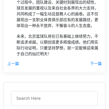
个过程中，团队建设、关键时刻展现出的韧性、
球员发展的重视以及来自社会各界的大力支持，
共同构成了一幅生动且鼓舞人心的画卷。这不仅
展现出一支职业体育俱乐部应有的发展路径，更
体现出一种永不放弃、不懈奋斗的人生态度。
未来，北京篮球队将在已有基础上继续努力，不
断追求卓越，以期创造更多辉煌成绩。他们用实
际行动证明，只要坚持梦想，就一定能够迎来属
于自己的灿烂明天！
上一篇
下一篇