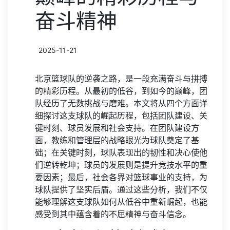
奋斗精神
2025-11-21
北京篮球队的逆袭之路，是一段充满奋斗与拼搏
的精彩历程。从最初的低谷，到如今的巅峰，团
队经历了无数挑战与磨难。本文将从四个方面详
细探讨这支球队的崛起历程，包括团队建设、关
键时刻、球员发展和社会支持。在团队建设方
面，教练和管理层的战略眼光为球队奠定了基
础；在关键时刻，球队表现出的韧性和决心使他
们逆转乾坤；球员的发展则是提升竞技水平的重
要因素；最后，社会各界对篮球事业的支持，为
球队提供了坚实后盾。通过这些分析，我们不仅
能够理解这支球队如何从低谷中重新崛起，也能
感受到其中蕴含着的不屈精神与奋斗信念。