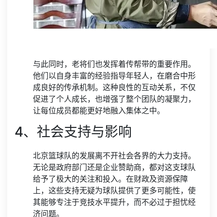
与此同时，老将们也发挥着传帮带的重要作用。
他们以自身丰富的经验指导年轻人，在磨合中形
成良好的传承机制。这种良性的互动关系，不仅
促进了个人成长，也增强了整个团队的凝聚力，
让每位成员都能更好地融入集体之中。
4、社会支持与影响
北京篮球队的发展离不开社会各界的大力支持。
无论是政府部门还是企业赞助商，都对这支球队
给予了极大的关注和投入。在财政及资源保障
上，这些支持无疑为球队提供了更多可能性，使
其能够专注于竞技水平提升，而不必过于担忧经
济问题。