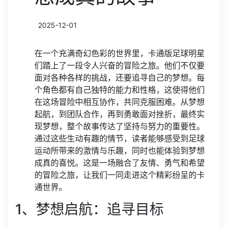
2025-12-01
在一个充满奇幻色彩的世界里，卡通版足球明星
们踏上了一段令人兴奋的冒险之旅。他们不仅要
面对各种各样的挑战，还要追寻自己的梦想。每
个角色都有自己独特的能力和性格，这使得他们
在这场冒险中相互协作，共同克服困难。从梦想
起航，到团队合作，再到勇敢面对挫折，最终实
现梦想，整个故事传达了坚持与努力的重要性。
通过这些生动有趣的情节，读者能够感受到足球
运动所带来的激情与乐趣，同时也能体验到梦想
成真的喜悦。这是一场融合了友情、勇气和希望
的冒险之旅，让我们一同走进这个精彩纷呈的卡
通世界。
1、梦想启航：追寻目标