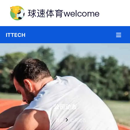
公司动态
首页
公司动态