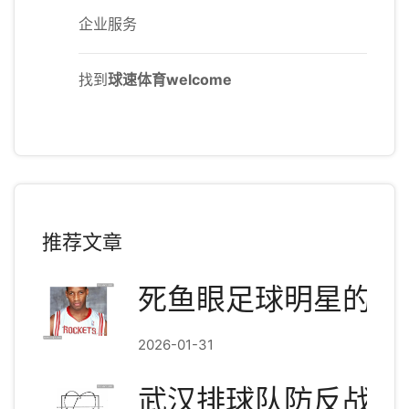
企业服务
找到
球速体育welcome
推荐文章
死鱼眼足球明星的传
2026-01-31
武汉排球队防反战术