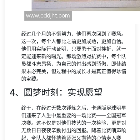
经过几个月的不懈努力，他们再次回到了赛场。
这一次，每个人都比之前更加成熟，更加自信。
他们用实际行动证明，只要勇于面对挫折，就一
定能迎来新的曙光。那场激烈对抗赛中，每个队
员都斗志昂扬，为自己的付出感到骄傲，即使结
果未必完美，但过程中的成长才是真正值得珍惜
的宝藏。
4、圆梦时刻：实现愿望
终于，在经过无数次锤炼之后，卡通版足球明星
们迎来了人生中最重要的一场比赛——全国冠军
决赛。这不仅是对他们技艺的一次检验，更是对
无数日日夜夜辛勤付出的回报。随着比赛哨声响
起，全队人都怀揣着紧张又期待的心情走入赛