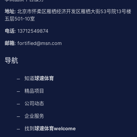
地址:
北京市怀柔区雁栖经济开发区雁栖大街53号院13号楼
五层501-10室
电话:
13712549874
邮箱:
fortified@msn.com
导航
知道
球速体育
精品项目
公司动态
企业服务
找到
球速体育welcome