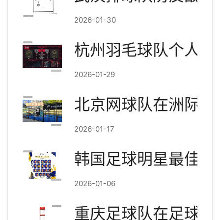
2026-01-30
杭州羽毛球队个人能
2026-01-29
北京网球队在洲际杯
2026-01-17
韩国足球明星最佳阵
2026-01-06
重庆足球队在足球速