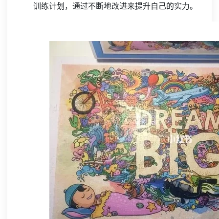
训练计划，通过不断地改进来提升自己的实力。